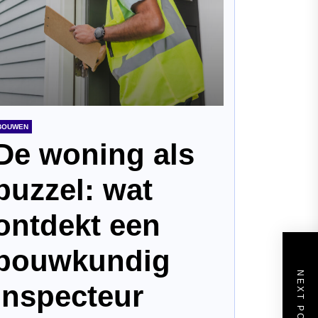
BOUWEN
De woning als
puzzel: wat
ontdekt een
bouwkundig
NEXT POST
inspecteur