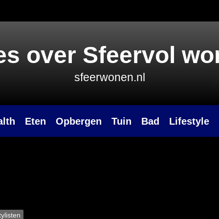
es over Sfeervol w
sfeerwonen.nl
alth
Eten
Opbergen
Tuin
Bad
Lifestyle
ylisten