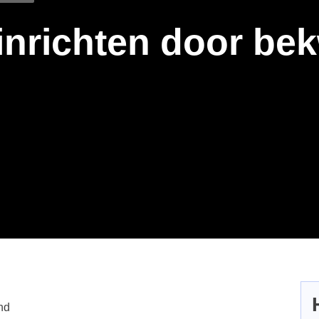
 inrichten door b
nd