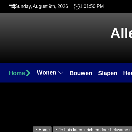
Skip
Sunday, August 9th, 2026
1:01:51 PM
to
the
content
All
Wonen
Home
Bouwen
Slapen
He
Home
Je huis laten inrichten door bekwame st