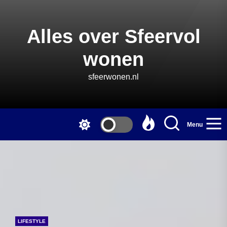
Skip
to
the
Alles over Sfeervol
content
wonen
sfeerwonen.nl
Menu
LIFESTYLE