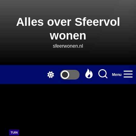
Skip
to
the
Alles over Sfeervol
content
wonen
sfeerwonen.nl
Menu
TUIN