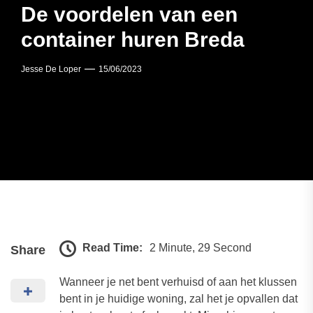
De voordelen van een
container huren Breda
Jesse De Loper
15/06/2023
Read Time:
2 Minute, 29 Second
Share
Wanneer je net bent verhuisd of aan het klussen
bent in je huidige woning, zal het je opvallen dat