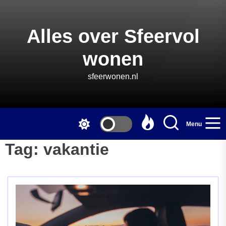
Skip
to
the
Alles over Sfeervol
content
wonen
sfeerwonen.nl
Menu
Tag:
vakantie